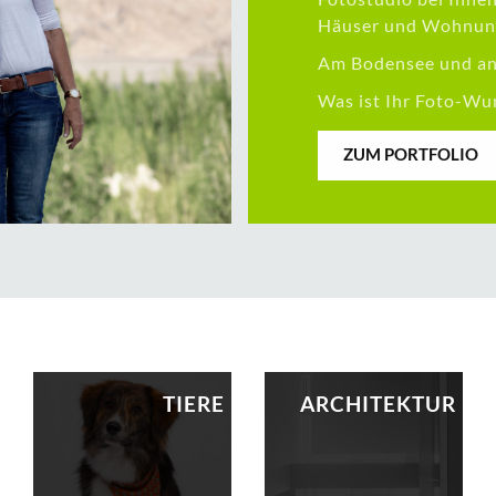
Häuser und Wohnun
Am Bodensee und an 
Was ist Ihr Foto-Wu
ZUM PORTFOLIO
TIERE
ARCHI­TEKTUR