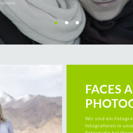
•
•
•
FACES 
PHOTO­
Wir sind ein Fotogr
fotografieren in un
Fotostudio bei Ihnen