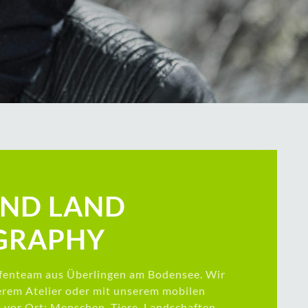
AND LAND
GRAPHY
afenteam aus Überlingen am Bodensee. Wir
serem Atelier oder mit unserem mobilen
 vor Ort: Menschen, Tiere, Landschaften,