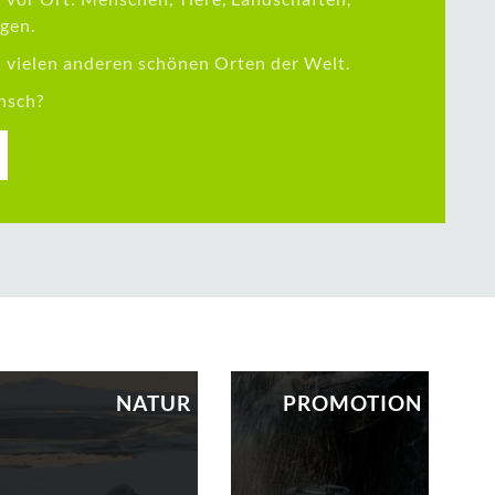
gen.
vielen anderen schönen Orten der Welt.
nsch?
NATUR
PROMOTION